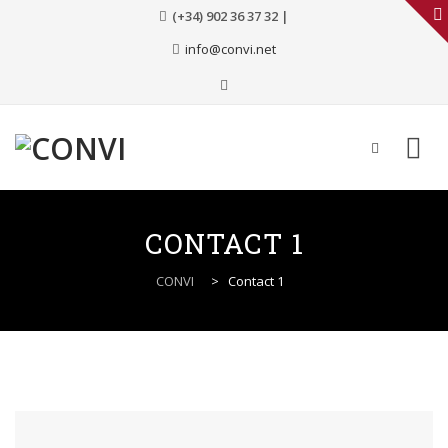
(+34) 902 36 37 32 |
info@convi.net
Skip
to
CONTACT 1
content
CONVI
>
Contact 1