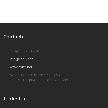
Contacto
(+34) 93 243 12 38
info@convi.net
www.convi.net
Avda. Tomás Giménez, 51bis 53
08906 L'Hospitalet de Llobregat, Barcelona
Linkedin