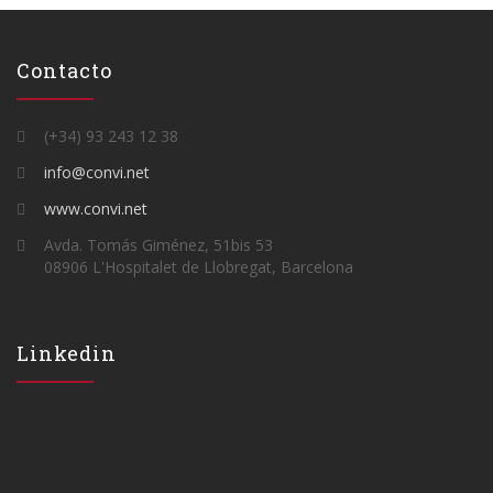
Contacto
(+34) 93 243 12 38
info@convi.net
www.convi.net
Avda. Tomás Giménez, 51bis 53
08906 L'Hospitalet de Llobregat, Barcelona
Linkedin